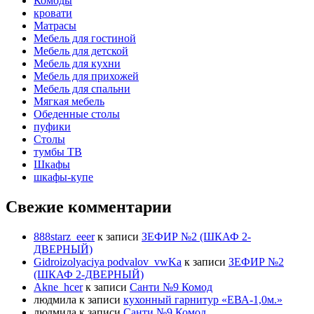
Комоды
кровати
Матрасы
Мебель для гостиной
Мебель для детской
Мебель для кухни
Мебель для прихожей
Мебель для спальни
Мягкая мебель
Обеденные столы
пуфики
Столы
тумбы ТВ
Шкафы
шкафы-купе
Свежие комментарии
888starz_eeer
к записи
ЗЕФИР №2 (ШКАФ 2-
ДВЕРНЫЙ)
Gidroizolyaciya podvalov_vwKa
к записи
ЗЕФИР №2
(ШКАФ 2-ДВЕРНЫЙ)
Akne_hcer
к записи
Санти №9 Комод
людмила
к записи
кухонный гарнитур «ЕВА-1,0м.»
людмила
к записи
Санти №9 Комод