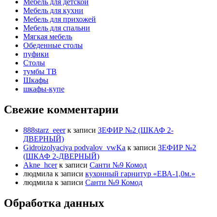
Мебель для детской
Мебель для кухни
Мебель для прихожей
Мебель для спальни
Мягкая мебель
Обеденные столы
пуфики
Столы
тумбы ТВ
Шкафы
шкафы-купе
Свежие комментарии
888starz_eeer
к записи
ЗЕФИР №2 (ШКАФ 2-
ДВЕРНЫЙ)
Gidroizolyaciya podvalov_vwKa
к записи
ЗЕФИР №2
(ШКАФ 2-ДВЕРНЫЙ)
Akne_hcer
к записи
Санти №9 Комод
людмила
к записи
кухонный гарнитур «ЕВА-1,0м.»
людмила
к записи
Санти №9 Комод
Обработка данных