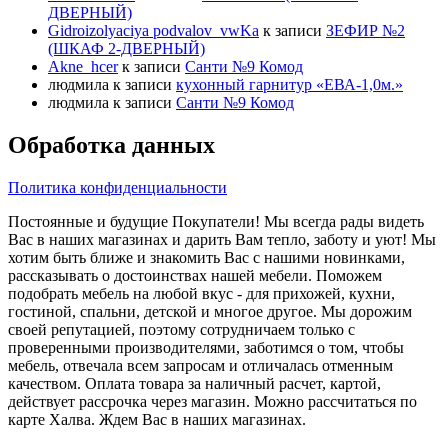
ДВЕРНЫЙ)
Gidroizolyaciya podvalov_vwKa
к записи
ЗЕФИР №2
(ШКАФ 2-ДВЕРНЫЙ)
Akne_hcer
к записи
Санти №9 Комод
людмила
к записи
кухонный гарнитур «ЕВА-1,0м.»
людмила
к записи
Санти №9 Комод
Обработка данных
Политика конфиденциальности
Постоянные и будущие Покупатели! Мы всегда рады видеть
Вас в наших магазинах и дарить Вам тепло, заботу и уют! Мы
хотим быть ближе и знакомить Вас с нашими новинками,
рассказывать о достоинствах нашей мебели. Поможем
подобрать мебель на любой вкус - для прихожей, кухни,
гостиной, спальни, детской и многое другое. Мы дорожим
своей репутацией, поэтому сотрудничаем только с
проверенными производителями, заботимся о том, чтобы
мебель, отвечала всем запросам и отличалась отменным
качеством. Оплата товара за наличный расчет, картой,
действует рассрочка через магазин. Можно рассчитаться по
карте Халва. Ждем Вас в наших магазинах.