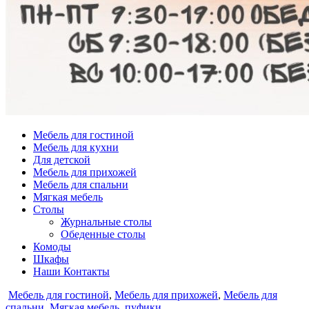
Мебель для гостиной
Мебель для кухни
Для детской
Мебель для прихожей
Мебель для спальни
Мягкая мебель
Столы
Журнальные столы
Обеденные столы
Комоды
Шкафы
Наши Контакты
Опубликовано
Мебель для гостиной
,
Мебель для прихожей
,
Мебель для
в
спальни
,
Мягкая мебель
,
пуфики