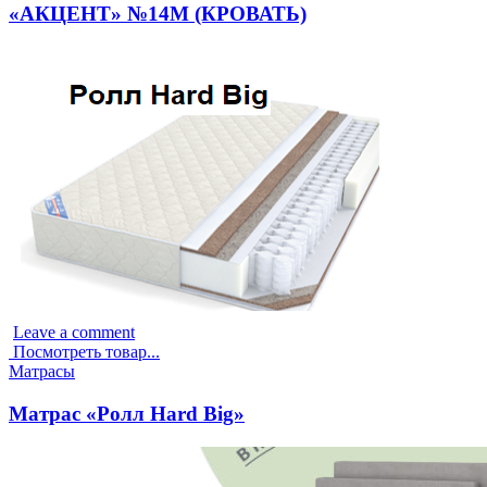
«АКЦЕНТ» №14М (КРОВАТЬ)
Leave a comment
Посмотреть товар...
Опубликовано
Матрасы
в
Матрас «Ролл Hard Big»