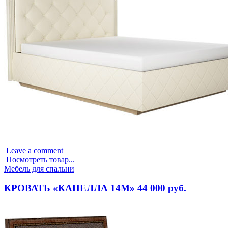
Leave a comment
Посмотреть товар...
Опубликовано
Мебель для спальни
в
КРОВАТЬ «КАПЕЛЛА 14М» 44 000 руб.