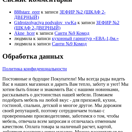
888starz_eeer
к записи
ЗЕФИР №2 (ШКАФ 2-
ДВЕРНЫЙ)
Gidroizolyaciya podvalov_vwKa
к записи
ЗЕФИР №2
(ШКАФ 2-ДВЕРНЫЙ)
Akne_hcer
к записи
Санти №9 Комод
людмила
к записи
кухонный гарнитур «ЕВА-1,0м.»
людмила
к записи
Санти №9 Комод
Обработка данных
Политика конфиденциальности
Постоянные и будущие Покупатели! Мы всегда рады видеть
Вас в наших магазинах и дарить Вам тепло, заботу и уют! Мы
хотим быть ближе и знакомить Вас с нашими новинками,
рассказывать о достоинствах нашей мебели. Поможем
подобрать мебель на любой вкус - для прихожей, кухни,
гостиной, спальни, детской и многое другое. Мы дорожим
своей репутацией, поэтому сотрудничаем только с
проверенными производителями, заботимся о том, чтобы
мебель, отвечала всем запросам и отличалась отменным
качеством. Оплата товара за наличный расчет, картой,
действует рассрочка через магазин. Можно рассчитаться по