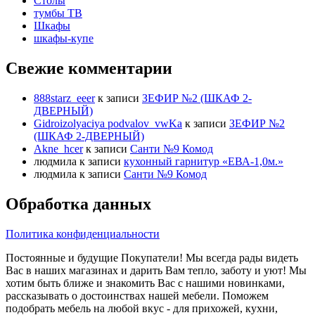
Столы
тумбы ТВ
Шкафы
шкафы-купе
Свежие комментарии
888starz_eeer
к записи
ЗЕФИР №2 (ШКАФ 2-
ДВЕРНЫЙ)
Gidroizolyaciya podvalov_vwKa
к записи
ЗЕФИР №2
(ШКАФ 2-ДВЕРНЫЙ)
Akne_hcer
к записи
Санти №9 Комод
людмила
к записи
кухонный гарнитур «ЕВА-1,0м.»
людмила
к записи
Санти №9 Комод
Обработка данных
Политика конфиденциальности
Постоянные и будущие Покупатели! Мы всегда рады видеть
Вас в наших магазинах и дарить Вам тепло, заботу и уют! Мы
хотим быть ближе и знакомить Вас с нашими новинками,
рассказывать о достоинствах нашей мебели. Поможем
подобрать мебель на любой вкус - для прихожей, кухни,