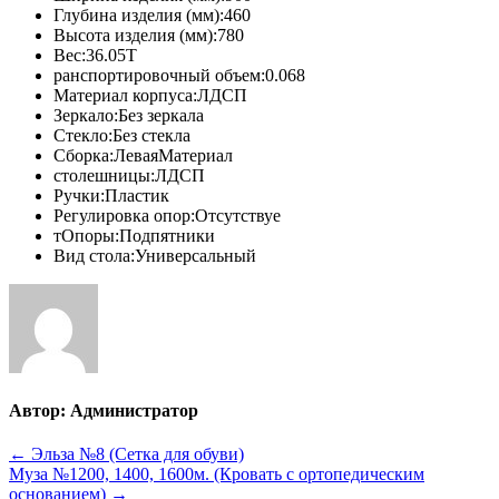
Глубина изделия (мм):460
Высота изделия (мм):780
Вес:36.05Т
ранспортировочный объем:0.068
Материал корпуса:ЛДСП
Зеркало:Без зеркала
Стекло:Без стекла
Сборка:ЛеваяМатериал
столешницы:ЛДСП
Ручки:Пластик
Регулировка опор:Отсутствуе
тОпоры:Подпятники
Вид стола:Универсальный
Автор:
Администратор
Навигация
← Эльза №8 (Сетка для обуви)
Муза №1200, 1400, 1600м. (Кровать с ортопедическим
по
основанием) →