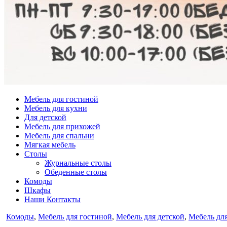
Мебель для гостиной
Мебель для кухни
Для детской
Мебель для прихожей
Мебель для спальни
Мягкая мебель
Столы
Журнальные столы
Обеденные столы
Комоды
Шкафы
Наши Контакты
Опубликовано
Комоды
,
Мебель для гостиной
,
Мебель для детской
,
Мебель дл
в