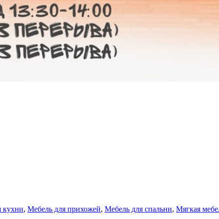
я кухни
,
Мебель для прихожей
,
Мебель для спальни
,
Мягкая мебе