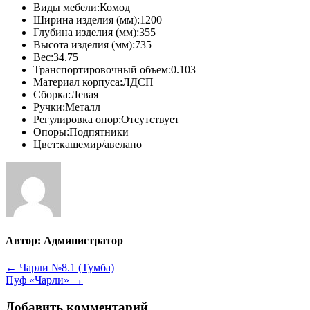
Виды мебели:Комод
Ширина изделия (мм):1200
Глубина изделия (мм):355
Высота изделия (мм):735
Вес:34.75
Транспортировочный объем:0.103
Материал корпуса:ЛДСП
Сборка:Левая
Ручки:Металл
Регулировка опор:Отсутствует
Опоры:Подпятники
Цвет:кашемир/авелано
Автор:
Администратор
Навигация
← Чарли №8.1 (Тумба)
Пуф «Чарли» →
по
записям
Добавить комментарий